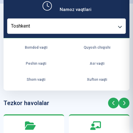
b,
Namoz vaqtlari
ya
ng
Toshkent
i
ha
yo
Bomdod vaqti
Quyosh chiqishi
t
va
Peshin vaqti
Asr vaqti
ke
laj
Shom vaqti
Xufton vaqti
ak
ya
ra
Tezkor havolalar
ta
mi
z”