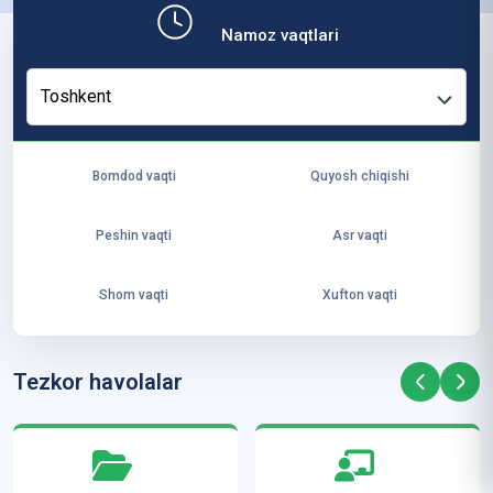
b,
Namoz vaqtlari
ya
ng
Toshkent
i
ha
yo
Bomdod vaqti
Quyosh chiqishi
t
va
Peshin vaqti
Asr vaqti
ke
laj
Shom vaqti
Xufton vaqti
ak
ya
ra
Tezkor havolalar
ta
mi
z”