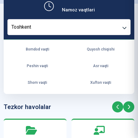
b,
Namoz vaqtlari
ya
ng
Toshkent
i
ha
yo
Bomdod vaqti
Quyosh chiqishi
t
va
Peshin vaqti
Asr vaqti
ke
laj
Shom vaqti
Xufton vaqti
ak
ya
ra
Tezkor havolalar
ta
mi
z”