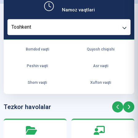
b,
Namoz vaqtlari
ya
ng
Toshkent
i
ha
yo
Bomdod vaqti
Quyosh chiqishi
t
va
Peshin vaqti
Asr vaqti
ke
laj
Shom vaqti
Xufton vaqti
ak
ya
ra
Tezkor havolalar
ta
mi
z”