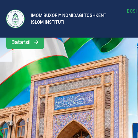
b
BOSH
IMOM BUXORIY NOMIDAGI TOSHKENT
Barcha
ISLOM INSTITUTI
al
yangiliklar
ar
Batafsil
o‘
rt
a
si
d