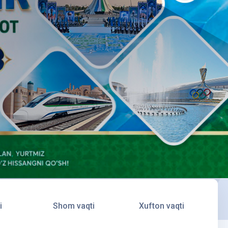
i
Shom vaqti
Xufton vaqti