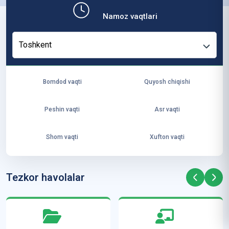
b,
Namoz vaqtlari
ya
ng
Toshkent
i
ha
yo
Bomdod vaqti
Quyosh chiqishi
t
va
Peshin vaqti
Asr vaqti
ke
laj
Shom vaqti
Xufton vaqti
ak
ya
ra
Tezkor havolalar
ta
mi
z”