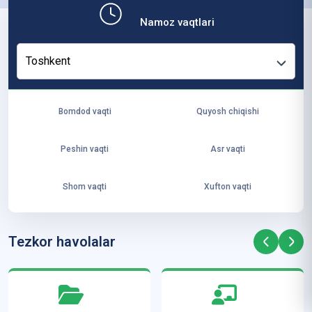
b,
Namoz vaqtlari
ya
ng
Toshkent
i
ha
yo
Bomdod vaqti
Quyosh chiqishi
t
va
Peshin vaqti
Asr vaqti
ke
laj
Shom vaqti
Xufton vaqti
ak
ya
ra
Tezkor havolalar
ta
mi
z”