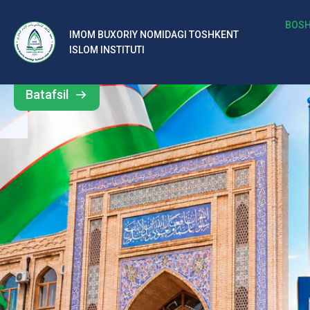
b
BOSH
IMOM BUXORIY NOMIDAGI TOSHKENT
Barcha
ISLOM INSTITUTI
al
yangiliklar
ar
Batafsil
o‘
rt
a
si
d