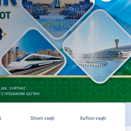
i
Shom vaqti
Xufton vaqti