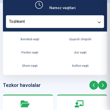
b,
Namoz vaqtlari
ya
ng
Toshkent
i
ha
yo
Bomdod vaqti
Quyosh chiqishi
t
va
Peshin vaqti
Asr vaqti
ke
laj
Shom vaqti
Xufton vaqti
ak
ya
ra
Tezkor havolalar
ta
mi
z”