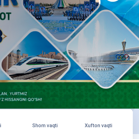
i
Shom vaqti
Xufton vaqti