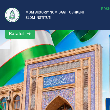
b
BOSH
IMOM BUXORIY NOMIDAGI TOSHKENT
Barcha
ISLOM INSTITUTI
al
yangiliklar
ar
Batafsil
o‘
rt
a
si
d