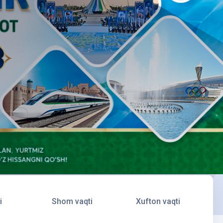
i
Shom vaqti
Xufton vaqti