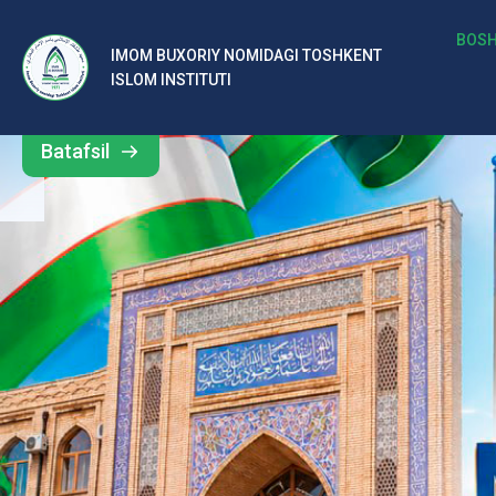
b
BOSH
IMOM BUXORIY NOMIDAGI TOSHKENT
Barcha
ISLOM INSTITUTI
al
yangiliklar
ar
Batafsil
o‘
rt
a
si
d