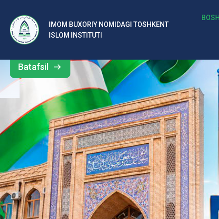
b
BOSH
IMOM BUXORIY NOMIDAGI TOSHKENT
Barcha
ISLOM INSTITUTI
al
yangiliklar
ar
Batafsil
o‘
rt
a
si
d