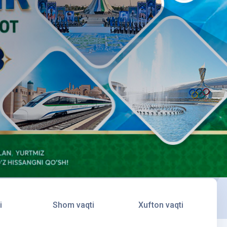
i
Shom vaqti
Xufton vaqti