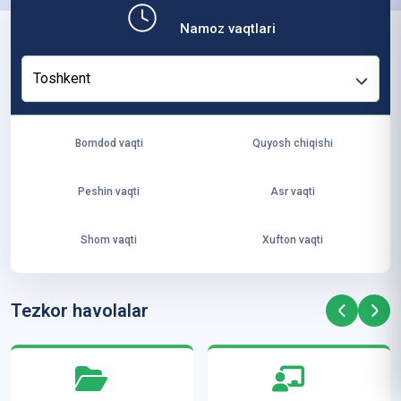
b,
Namoz vaqtlari
ya
ng
Toshkent
i
ha
yo
Bomdod vaqti
Quyosh chiqishi
t
va
Peshin vaqti
Asr vaqti
ke
laj
Shom vaqti
Xufton vaqti
ak
ya
ra
Tezkor havolalar
ta
mi
z”