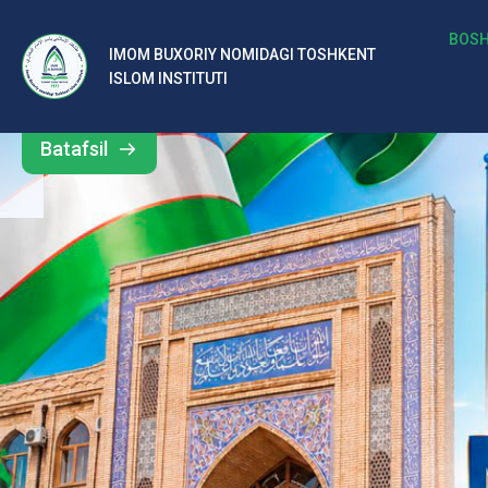
b
BOSH
IMOM BUXORIY NOMIDAGI TOSHKENT
Barcha
ISLOM INSTITUTI
al
yangiliklar
ar
Batafsil
o‘
rt
a
si
d