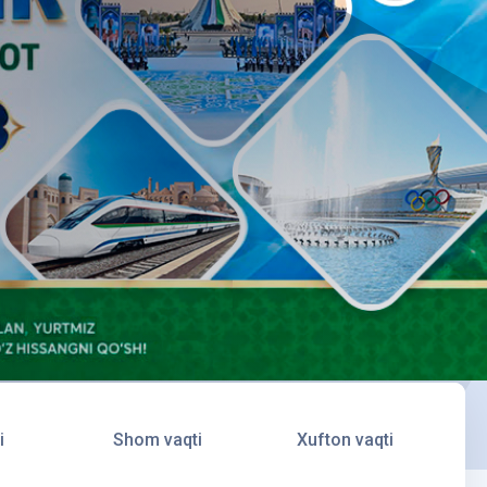
i
Shom vaqti
Xufton vaqti