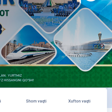
i
Shom vaqti
Xufton vaqti