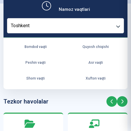
b,
Namoz vaqtlari
ya
ng
Toshkent
i
ha
yo
Bomdod vaqti
Quyosh chiqishi
t
va
Peshin vaqti
Asr vaqti
ke
laj
Shom vaqti
Xufton vaqti
ak
ya
ra
Tezkor havolalar
ta
mi
z”