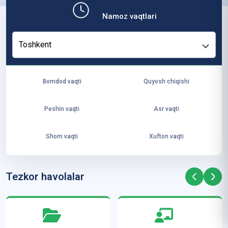
b,
Namoz vaqtlari
ya
ng
Toshkent
i
ha
yo
Bomdod vaqti
Quyosh chiqishi
t
va
Peshin vaqti
Asr vaqti
ke
laj
Shom vaqti
Xufton vaqti
ak
ya
ra
Tezkor havolalar
ta
mi
z”