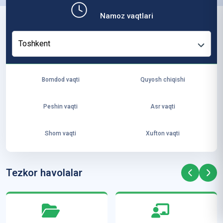
b,
Namoz vaqtlari
ya
ng
Toshkent
i
ha
yo
Bomdod vaqti
Quyosh chiqishi
t
va
Peshin vaqti
Asr vaqti
ke
laj
Shom vaqti
Xufton vaqti
ak
ya
ra
Tezkor havolalar
ta
mi
z”