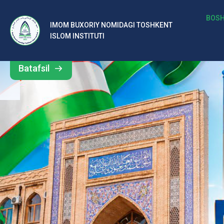
b
BOSH
IMOM BUXORIY NOMIDAGI TOSHKENT
Barcha
ISLOM INSTITUTI
al
yangiliklar
ar
Batafsil
o‘
rt
a
si
d