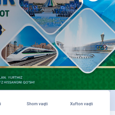
i
Shom vaqti
Xufton vaqti