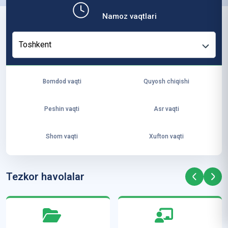
b,
Namoz vaqtlari
ya
ng
Toshkent
i
ha
yo
Bomdod vaqti
Quyosh chiqishi
t
va
Peshin vaqti
Asr vaqti
ke
laj
Shom vaqti
Xufton vaqti
ak
ya
ra
Tezkor havolalar
ta
mi
z”