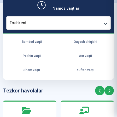
b,
Namoz vaqtlari
ya
ng
Toshkent
i
ha
yo
Bomdod vaqti
Quyosh chiqishi
t
va
Peshin vaqti
Asr vaqti
ke
laj
Shom vaqti
Xufton vaqti
ak
ya
ra
Tezkor havolalar
ta
mi
z”