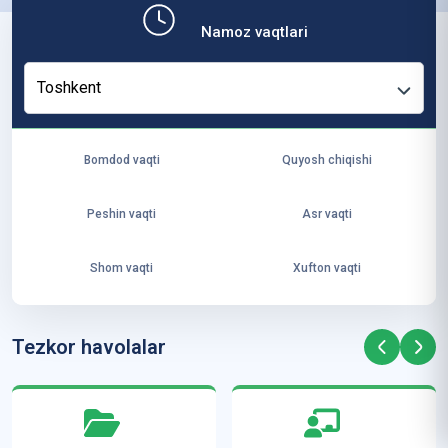
b,
Namoz vaqtlari
ya
ng
Toshkent
i
ha
yo
Bomdod vaqti
Quyosh chiqishi
t
va
Peshin vaqti
Asr vaqti
ke
laj
Shom vaqti
Xufton vaqti
ak
ya
ra
Tezkor havolalar
ta
mi
z”