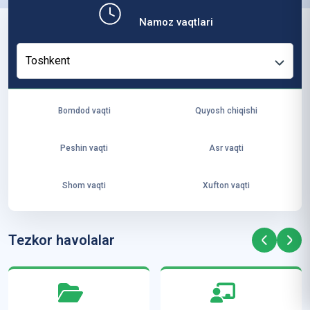
b,
Namoz vaqtlari
ya
ng
Toshkent
i
ha
yo
Bomdod vaqti
Quyosh chiqishi
t
va
Peshin vaqti
Asr vaqti
ke
laj
Shom vaqti
Xufton vaqti
ak
ya
ra
Tezkor havolalar
ta
mi
z”