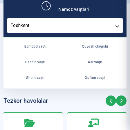
b,
Namoz vaqtlari
ya
ng
Toshkent
i
ha
yo
Bomdod vaqti
Quyosh chiqishi
t
va
Peshin vaqti
Asr vaqti
ke
laj
Shom vaqti
Xufton vaqti
ak
ya
ra
Tezkor havolalar
ta
mi
z”