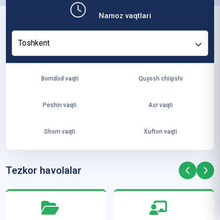
b,
Namoz vaqtlari
ya
ng
Toshkent
i
ha
yo
Bomdod vaqti
Quyosh chiqishi
t
va
Peshin vaqti
Asr vaqti
ke
laj
Shom vaqti
Xufton vaqti
ak
ya
ra
Tezkor havolalar
ta
mi
z”