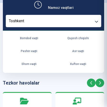
b,
Namoz vaqtlari
ya
ng
Toshkent
i
ha
yo
Bomdod vaqti
Quyosh chiqishi
t
va
Peshin vaqti
Asr vaqti
ke
laj
Shom vaqti
Xufton vaqti
ak
ya
ra
Tezkor havolalar
ta
mi
z”