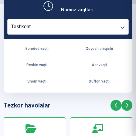
b,
Namoz vaqtlari
ya
ng
Toshkent
i
ha
yo
Bomdod vaqti
Quyosh chiqishi
t
va
Peshin vaqti
Asr vaqti
ke
laj
Shom vaqti
Xufton vaqti
ak
ya
ra
Tezkor havolalar
ta
mi
z”