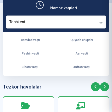
b,
Namoz vaqtlari
ya
ng
Toshkent
i
ha
yo
Bomdod vaqti
Quyosh chiqishi
t
va
Peshin vaqti
Asr vaqti
ke
laj
Shom vaqti
Xufton vaqti
ak
ya
ra
Tezkor havolalar
ta
mi
z”