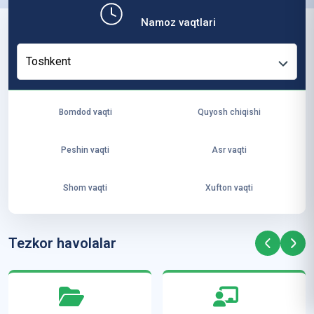
b,
Namoz vaqtlari
ya
ng
Toshkent
i
ha
yo
Bomdod vaqti
Quyosh chiqishi
t
va
Peshin vaqti
Asr vaqti
ke
laj
Shom vaqti
Xufton vaqti
ak
ya
ra
Tezkor havolalar
ta
mi
z”