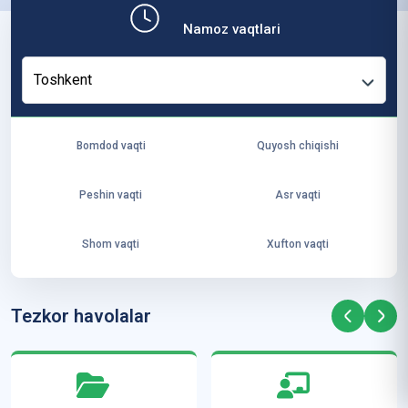
b,
Namoz vaqtlari
ya
ng
Toshkent
i
ha
yo
Bomdod vaqti
Quyosh chiqishi
t
va
Peshin vaqti
Asr vaqti
ke
laj
Shom vaqti
Xufton vaqti
ak
ya
ra
Tezkor havolalar
ta
mi
z”