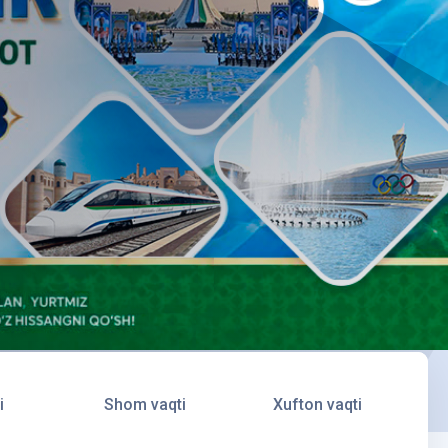
i
Shom vaqti
Xufton vaqti