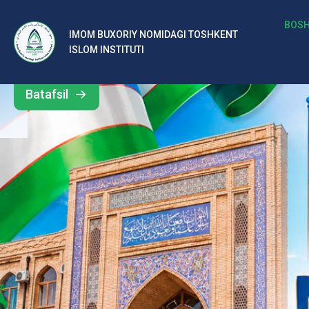
b
BOSH
IMOM BUXORIY NOMIDAGI TOSHKENT
Barcha
ISLOM INSTITUTI
al
yangiliklar
ar
Batafsil
o‘
rt
a
si
d