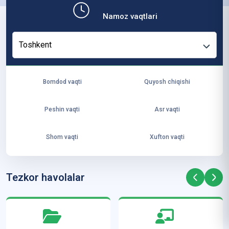
b,
Namoz vaqtlari
ya
ng
Toshkent
i
ha
yo
Bomdod vaqti
Quyosh chiqishi
t
va
Peshin vaqti
Asr vaqti
ke
laj
Shom vaqti
Xufton vaqti
ak
ya
ra
Tezkor havolalar
ta
mi
z”