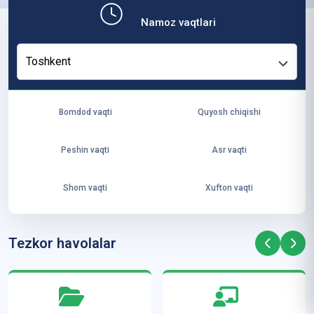
b,
Namoz vaqtlari
ya
ng
Toshkent
i
ha
yo
Bomdod vaqti
Quyosh chiqishi
t
va
Peshin vaqti
Asr vaqti
ke
laj
Shom vaqti
Xufton vaqti
ak
ya
ra
Tezkor havolalar
ta
mi
z”