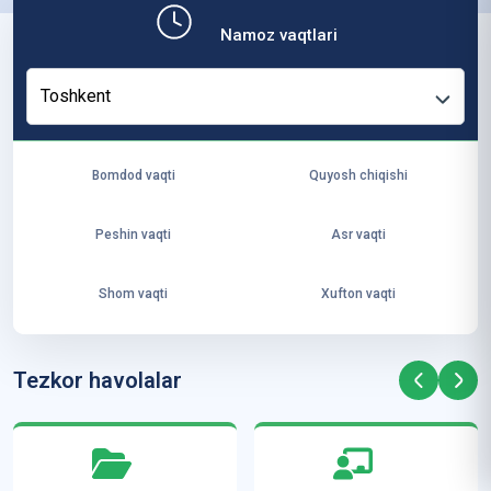
b,
Namoz vaqtlari
ya
ng
Toshkent
i
ha
yo
Bomdod vaqti
Quyosh chiqishi
t
va
Peshin vaqti
Asr vaqti
ke
laj
Shom vaqti
Xufton vaqti
ak
ya
ra
Tezkor havolalar
ta
mi
z”