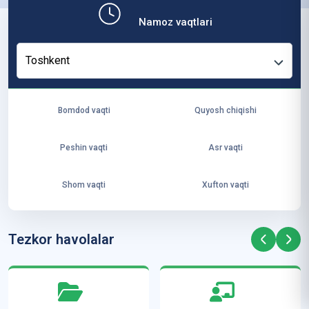
b,
Namoz vaqtlari
ya
ng
Toshkent
i
ha
yo
Bomdod vaqti
Quyosh chiqishi
t
va
Peshin vaqti
Asr vaqti
ke
laj
Shom vaqti
Xufton vaqti
ak
ya
ra
Tezkor havolalar
ta
mi
z”