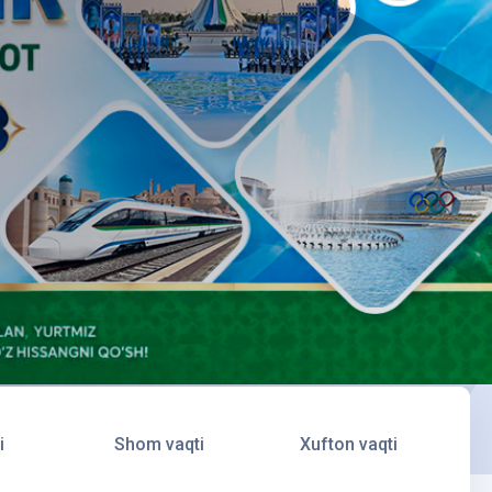
i
Shom vaqti
Xufton vaqti