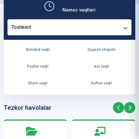
b,
Namoz vaqtlari
ya
ng
Toshkent
i
ha
yo
Bomdod vaqti
Quyosh chiqishi
t
va
Peshin vaqti
Asr vaqti
ke
laj
Shom vaqti
Xufton vaqti
ak
ya
ra
Tezkor havolalar
ta
mi
z”