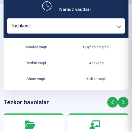
b,
Namoz vaqtlari
ya
ng
Toshkent
i
ha
yo
Bomdod vaqti
Quyosh chiqishi
t
va
Peshin vaqti
Asr vaqti
ke
laj
Shom vaqti
Xufton vaqti
ak
ya
ra
Tezkor havolalar
ta
mi
z”