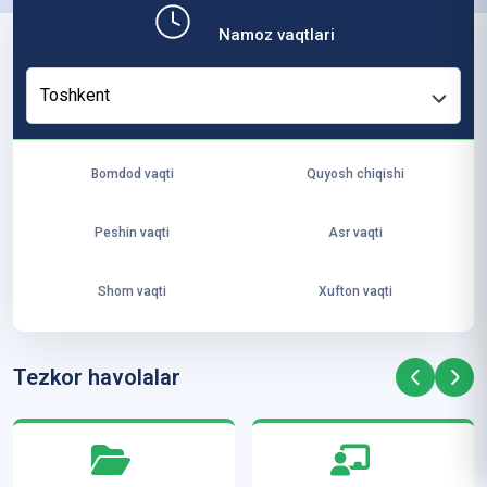
b,
Namoz vaqtlari
ya
ng
Toshkent
i
ha
yo
Bomdod vaqti
Quyosh chiqishi
t
va
Peshin vaqti
Asr vaqti
ke
laj
Shom vaqti
Xufton vaqti
ak
ya
ra
Tezkor havolalar
ta
mi
z”