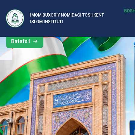
b
BOSH
IMOM BUXORIY NOMIDAGI TOSHKENT
Barcha
ISLOM INSTITUTI
al
yangiliklar
ar
Batafsil
o‘
rt
a
si
d