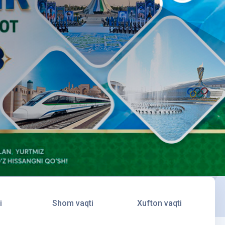
i
Shom vaqti
Xufton vaqti