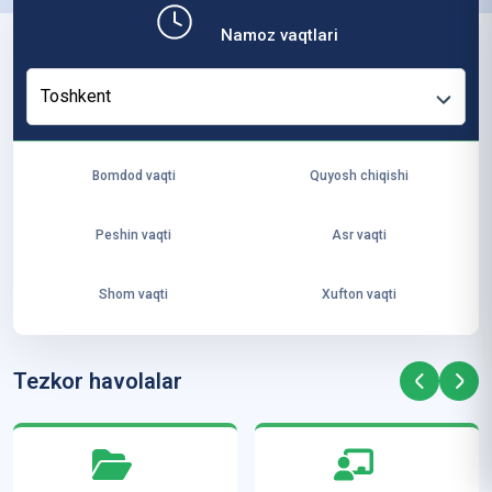
b,
Namoz vaqtlari
ya
ng
Toshkent
i
ha
yo
Bomdod vaqti
Quyosh chiqishi
t
va
Peshin vaqti
Asr vaqti
ke
laj
Shom vaqti
Xufton vaqti
ak
ya
ra
Tezkor havolalar
ta
mi
z”