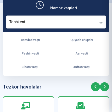
ит
Namoz vaqtlari
ут
и
Toshkent
ус
то
зл
Bomdod vaqti
Quyosh chiqishi
ар
и
Peshin vaqti
Asr vaqti
А
л-
Shom vaqti
Xufton vaqti
Аз
ҳа
рд
Tezkor havolalar
а
м
ал