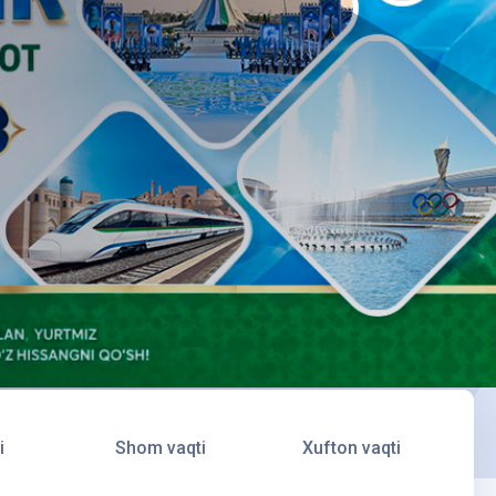
i
Shom vaqti
Xufton vaqti