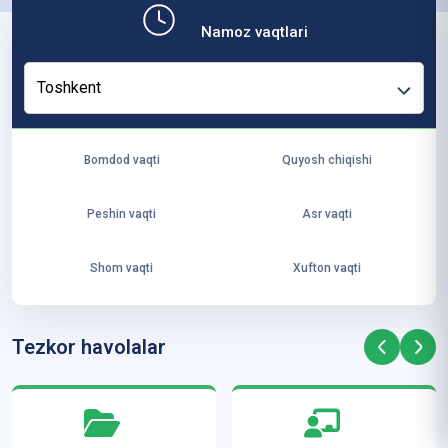
b,
Namoz vaqtlari
ya
ng
Toshkent
i
ha
yo
Bomdod vaqti
Quyosh chiqishi
t
va
Peshin vaqti
Asr vaqti
ke
laj
Shom vaqti
Xufton vaqti
ak
ya
ra
Tezkor havolalar
ta
mi
z”