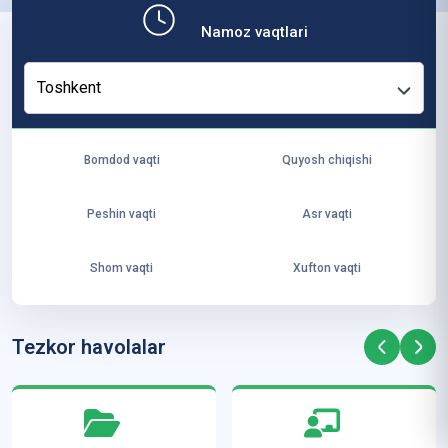
b,
Namoz vaqtlari
ya
ng
Toshkent
i
ha
yo
Bomdod vaqti
Quyosh chiqishi
t
va
Peshin vaqti
Asr vaqti
ke
laj
Shom vaqti
Xufton vaqti
ak
ya
ra
Tezkor havolalar
ta
mi
z”