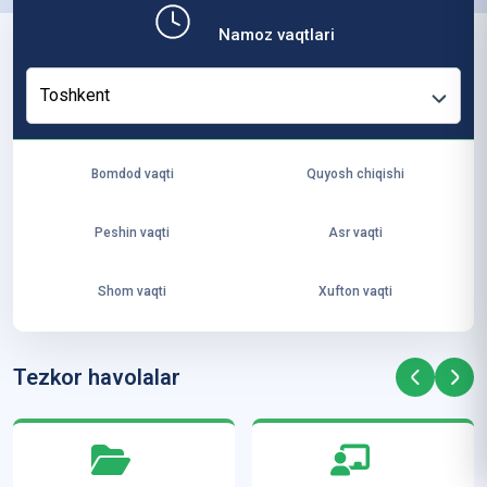
b,
Namoz vaqtlari
ya
ng
Toshkent
i
ha
yo
Bomdod vaqti
Quyosh chiqishi
t
va
Peshin vaqti
Asr vaqti
ke
laj
Shom vaqti
Xufton vaqti
ak
ya
ra
Tezkor havolalar
ta
mi
z”