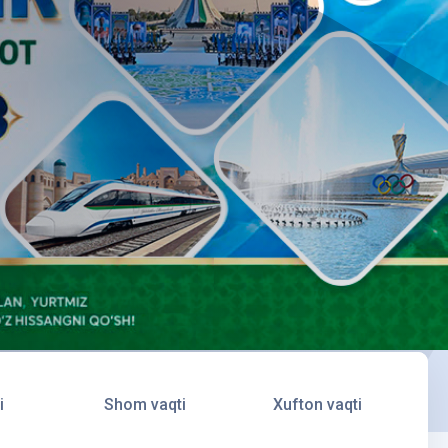
i
Shom vaqti
Xufton vaqti