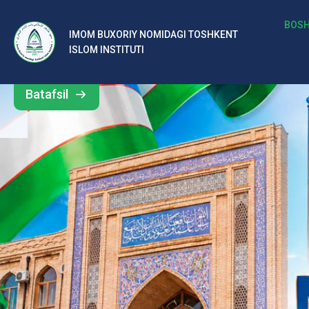
b
BOSH
IMOM BUXORIY NOMIDAGI TOSHKENT
Barcha
ISLOM INSTITUTI
al
yangiliklar
ar
Batafsil
o‘
rt
a
si
d