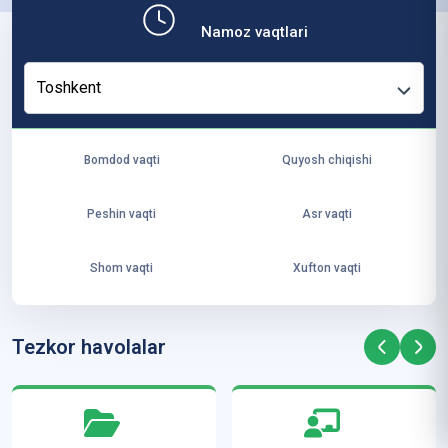
b,
Namoz vaqtlari
ya
ng
Toshkent
i
ha
yo
Bomdod vaqti
Quyosh chiqishi
t
va
Peshin vaqti
Asr vaqti
ke
laj
Shom vaqti
Xufton vaqti
ak
ya
ra
Tezkor havolalar
ta
mi
z”