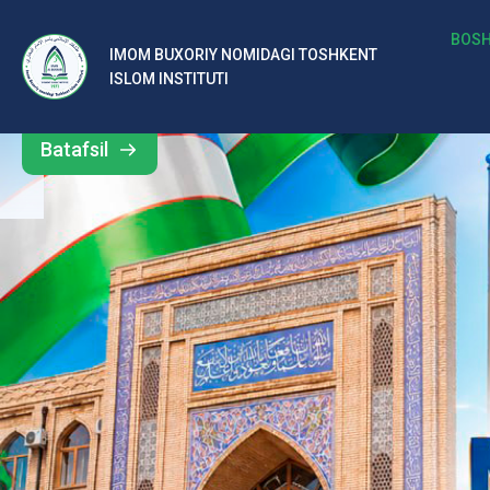
b
BOSH
IMOM BUXORIY NOMIDAGI TOSHKENT
Barcha
ISLOM INSTITUTI
al
yangiliklar
ar
Batafsil
o‘
rt
a
si
d