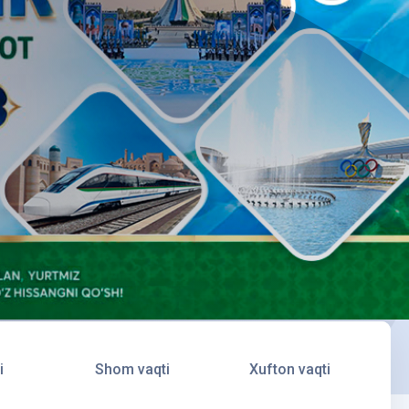
i
Shom vaqti
Xufton vaqti