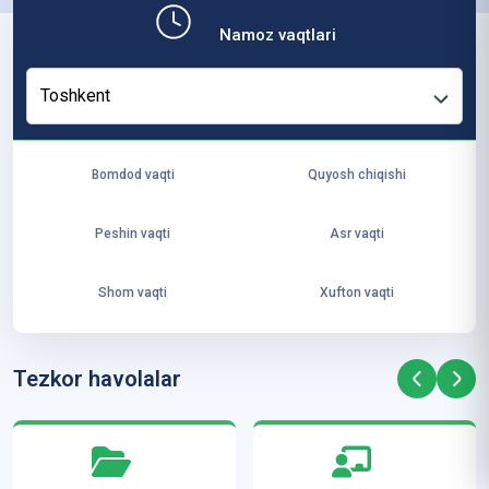
b,
Namoz vaqtlari
ya
ng
Toshkent
i
ha
yo
Bomdod vaqti
Quyosh chiqishi
t
va
Peshin vaqti
Asr vaqti
ke
laj
Shom vaqti
Xufton vaqti
ak
ya
ra
Tezkor havolalar
ta
mi
z”